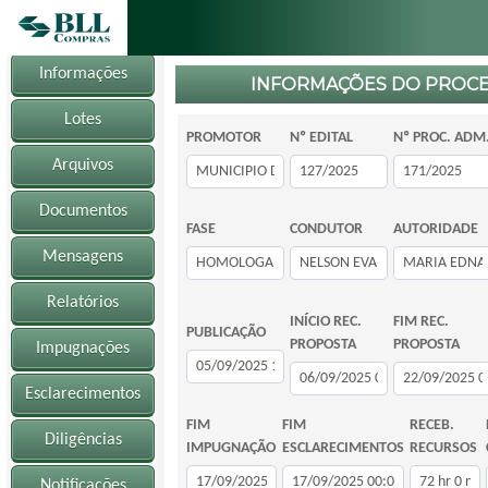
Informações
INFORMAÇÕES DO PROC
Lotes
PROMOTOR
Nº EDITAL
Nº PROC. ADM
Arquivos
Documentos
FASE
CONDUTOR
AUTORIDADE
Mensagens
Relatórios
INÍCIO REC.
FIM REC.
PUBLICAÇÃO
PROPOSTA
PROPOSTA
Impugnações
Esclarecimentos
FIM
FIM
RECEB.
Diligências
IMPUGNAÇÃO
ESCLARECIMENTOS
RECURSOS
Notificações