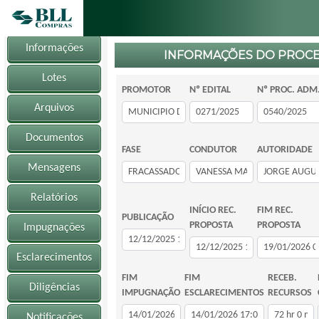
Informações
INFORMAÇÕES DO PROC
Lotes
PROMOTOR
Nº EDITAL
Nº PROC. ADM
Arquivos
Documentos
FASE
CONDUTOR
AUTORIDADE
Mensagens
Relatórios
INÍCIO REC.
FIM REC.
PUBLICAÇÃO
PROPOSTA
PROPOSTA
Impugnações
Esclarecimentos
FIM
FIM
RECEB.
Diligências
IMPUGNAÇÃO
ESCLARECIMENTOS
RECURSOS
Notificações