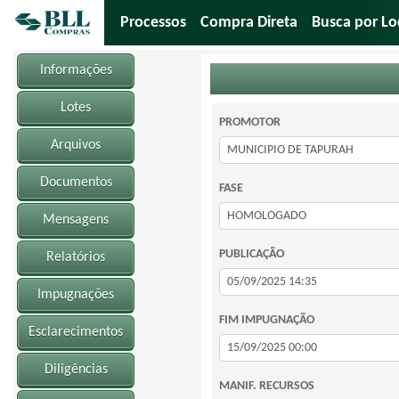
Processos
Compra Direta
Busca por Lo
Informações
Lotes
PROMOTOR
Arquivos
Documentos
FASE
Mensagens
PUBLICAÇÃO
Relatórios
Impugnações
FIM IMPUGNAÇÃO
Esclarecimentos
Diligências
MANIF. RECURSOS