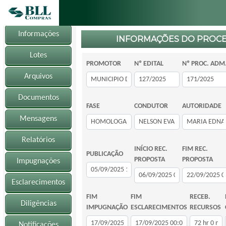
Informações
INFORMAÇÕES DO PROC
Lotes
PROMOTOR
Nº EDITAL
Nº PROC. ADM
Arquivos
Documentos
FASE
CONDUTOR
AUTORIDADE
Mensagens
Relatórios
INÍCIO REC.
FIM REC.
PUBLICAÇÃO
PROPOSTA
PROPOSTA
Impugnações
Esclarecimentos
FIM
FIM
RECEB.
Diligências
IMPUGNAÇÃO
ESCLARECIMENTOS
RECURSOS
Notificações