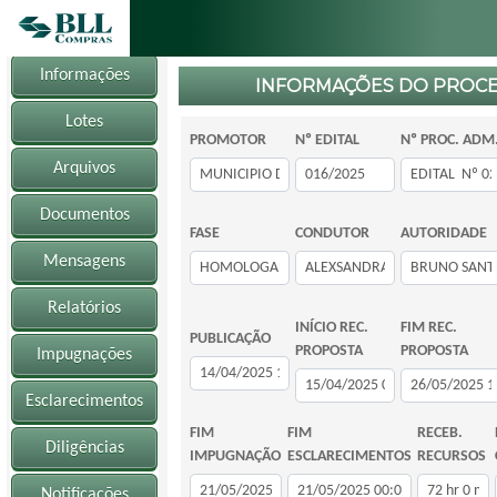
Informações
INFORMAÇÕES DO PROC
Lotes
PROMOTOR
Nº EDITAL
Nº PROC. ADM
Arquivos
Documentos
FASE
CONDUTOR
AUTORIDADE
Mensagens
Relatórios
INÍCIO REC.
FIM REC.
PUBLICAÇÃO
PROPOSTA
PROPOSTA
Impugnações
Esclarecimentos
FIM
FIM
RECEB.
Diligências
IMPUGNAÇÃO
ESCLARECIMENTOS
RECURSOS
Notificações