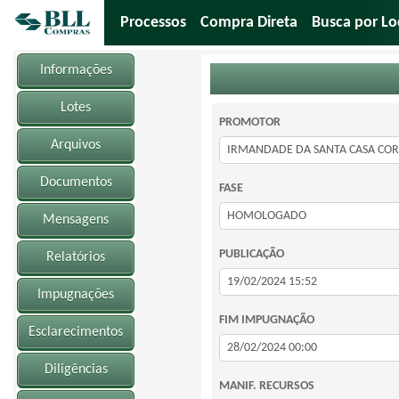
Processos
Compra Direta
Busca por Lo
Informações
Lotes
PROMOTOR
Arquivos
Documentos
FASE
Mensagens
PUBLICAÇÃO
Relatórios
Impugnações
FIM IMPUGNAÇÃO
Esclarecimentos
Diligências
MANIF. RECURSOS