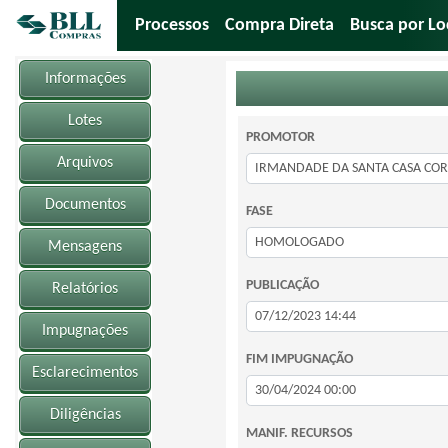
Processos
Compra Direta
Busca por Lo
Informações
Lotes
PROMOTOR
Arquivos
Documentos
FASE
Mensagens
PUBLICAÇÃO
Relatórios
Impugnações
FIM IMPUGNAÇÃO
Esclarecimentos
Diligências
MANIF. RECURSOS