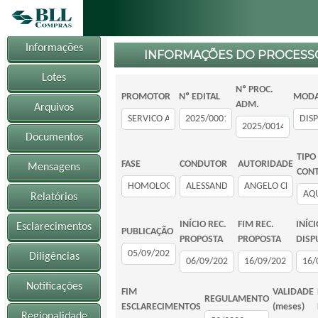
Informações
INFORMAÇÕES DO PROCESS
Lotes
Nº PROC.
PROMOTOR
Nº EDITAL
MODA
ADM.
Arquivos
Documentos
TIPO
FASE
CONDUTOR
AUTORIDADE
Mensagens
CON
Relatórios
INÍCIO REC.
FIM REC.
INÍCI
Esclarecimentos
PUBLICAÇÃO
PROPOSTA
PROPOSTA
DISP
Diligências
Notificações
FIM
VALIDADE
REGULAMENTO
ESCLARECIMENTOS
(meses)
Regionalidade