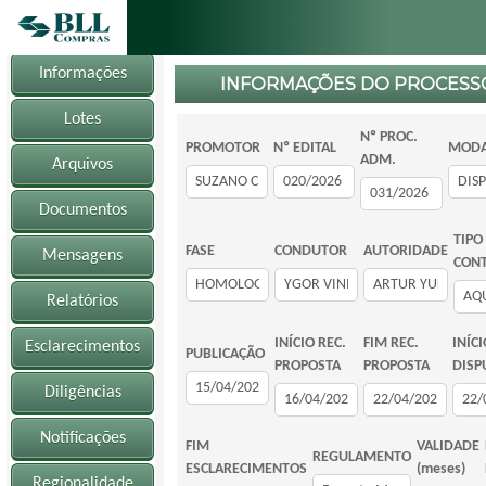
Informações
INFORMAÇÕES DO PROCESS
Lotes
Nº PROC.
PROMOTOR
Nº EDITAL
MODA
ADM.
Arquivos
Documentos
TIPO
FASE
CONDUTOR
AUTORIDADE
Mensagens
CON
Relatórios
INÍCIO REC.
FIM REC.
INÍCI
Esclarecimentos
PUBLICAÇÃO
PROPOSTA
PROPOSTA
DISP
Diligências
Notificações
FIM
VALIDADE
REGULAMENTO
ESCLARECIMENTOS
(meses)
Regionalidade