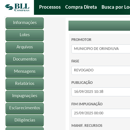
Processos
Compra Direta
Busca por Lo
Informações
Lotes
PROMOTOR
Arquivos
Documentos
FASE
Mensagens
PUBLICAÇÃO
Relatórios
Impugnações
FIM IMPUGNAÇÃO
Esclarecimentos
Diligências
MANIF. RECURSOS